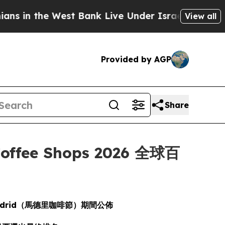
e West Bank Live Under Israeli Military Rule, Whi
View all
Provided by AGP
Share
offee Shops 2026 全球百
 Madrid（馬德里咖啡節）期間公佈