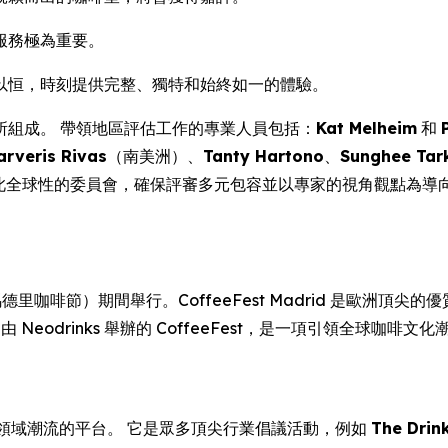
服務極為重要。
以恒，時刻提供完整、獨特和始終如一的體驗。
所組成。 帶領地區評估工作的專業人員包括：
Kat Melheim
和
arveris Rivas
（南美洲）、
Tanty Hartono
、
Sunghee Tar
 此全球性的委員會，確保評審多元包容並以專家的視角觀點為導
年馬德里咖啡節）期間舉行。CoffeeFest Madrid 是歐洲頂尖
行。 由 Neodrinks 舉辦的 CoffeeFest，是一項引領
商業領域潮流的平台。 它是眾多頂尖行業倡議活動，例如
The Dri