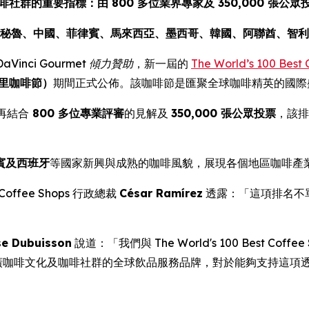
社群的重要指標：由 800 多位業界專家及 350,000 張公
秘魯、中國、菲律賓、馬來西亞、墨西哥、韓國、阿聯酋、智利
DaVinci Gourmet 傾力贊助
，新一屆的
The World’s 100 Best
馬德里咖啡節）
期間正式公佈。該咖啡節是匯聚全球咖啡精英的國際
再結合
800 多位專業評審
的見解及
350,000 張公眾投票
，該排
賓及西班牙
等國家新興與成熟的咖啡風貌，展現各個地區咖啡產
Coffee Shops
行政總裁
César Ramírez
透露：「這項排名不
se Dubuisson
說道：「我們與 The World's 100 Best 
作為積極推廣咖啡文化及咖啡社群的全球飲品服務品牌，對於能夠支持
」