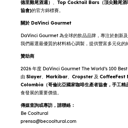
德里雞尾酒週）
、
Top Cocktail Bars（頂尖雞尾
協會)
的官方錦標賽。
關於 DaVinci Gourmet
DaVinci Gourmet 為全球的飲品品牌，專注於
我們嚴選最優質的材料精心調製，提供豐富多元化的
贊助商
2026 年度
DaVinci Gourmet The World’s 100 
由
Slayer
、
Markibar
、
Cropster
及
CoffeeFe
Colombia（哥倫比亞國家咖啡生產者協會，手工精
食發展的重要價值。
傳媒查詢或專訪，請聯絡：
Be Cooltural
prensa@becooltural.com