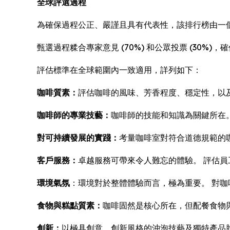
全球評選過程
為確保過程公正、嚴謹且具有代表性，該排行榜由一個
甄選過程糅合專家意見 (70%) 和公眾投票 (30
評估標準在全球範圍內一致適用，詳列如下：
咖啡質素：
評估咖啡的風味、芳香程度、穩定性，以
咖啡師的專業技藝：
咖啡師的技能和知識為關鍵所在
對可持續發展的實踐：
考量咖啡室對符合道德規範的
客戶服務：
卓越服務可帶來令人難忘的體驗。 評估
環境氣氛
：環境對於整體體驗而言，極為重要。 對
食物與糕點質素：
咖啡固然是核心所在，但配餐食物
創新：
以極具創意、創新風格的沖泡技藝及獨特產品