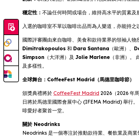
穩定性：
不論任何時間或場合，維持高水平的質素及
入選的咖啡室不單以咖啡出品而為人樂道，亦能持之
國際評審團由來自咖啡、美食和款待業界的領袖人物
Dimitrakopoulos
和
Dara Santana
（歐洲）、
D
Simpson
（大洋洲）及
Jolie Marlene
（非洲）。
及多樣性。
全球舞台：CoffeeFest Madrid（馬德里咖啡節）
頒獎典禮將於
CoffeeFest Madrid
2026（2026 
日將於馬德里國際會展中心 (IFEMA Madrid) 舉
啡愛好者聚首一堂。
關於 Neodrinks
Neodrinks 是一個專注於推動款待業、餐飲業及