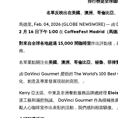
排行榜是全球咖啡
名單反映出在美國、澳洲、哥倫比亞、
馬德里, Feb. 04, 2026 (GLOBE NEWSWIRE) --
由 
2 月 16 日下午 1:00
在
CoffeeFest Madrid（
對來自全球各地超過 15,000 間咖啡室
作出評點後，
南。
名單重點關注在
美國、澳洲、哥倫比亞、秘魯、菲律
由 DaVinci Gourmet 贊助的 The World’s 100 Best 
化、創意及專業發展現狀的寫照。」
Kerry 亞太區、中東及非洲餐飲服務品牌總經理
Eloi
湛工藝和滿腔熱誠。 DaVinci Gourmet 
勵人心咖啡室作出表彰的活動，我們感到相當驕傲。