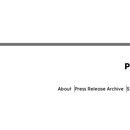
P
About
Press Release Archive
S
© 1995-2026 Newsmatics Inc