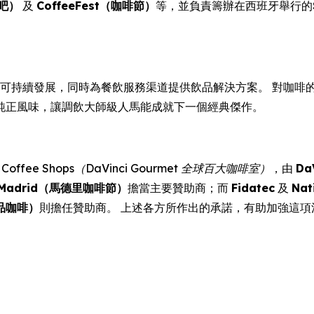
酒吧）
及
CoffeeFest（咖啡節）
等，並負責籌辦在西班牙舉行的
創新及可持續發展，同時為餐飲服務渠道提供飲品解決方案。 對咖啡的熱誠
純正風味，讓調飲大師級人馬能成就下一個經典傑作。
Best Coffee Shops（DaVinci Gourmet 全球百大咖啡室）
，由
Da
st Madrid（馬德里咖啡節）
擔當主要贊助商；而
Fidatec
及
Nat
品咖啡）
則擔任贊助商。 上述各方所作出的承諾，有助加強這