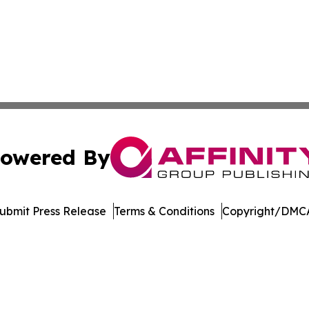
owered By
ubmit Press Release
Terms & Conditions
Copyright/DMCA
. dba Affinity Group Publishing & American Samoa Travel 
Cookie Settings / Your Privacy Choices